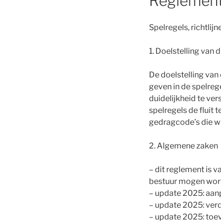
Reglemen
Spelregels, richtli
1. Doelstelling van 
De doelstelling van 
geven in de spelreg
duidelijkheid te ve
spelregels de fluit
gedragcode’s die wi
2. Algemene zaken
– dit reglement is v
bestuur mogen word
– update 2025: aanp
– update 2025: verdu
– update 2025: toev