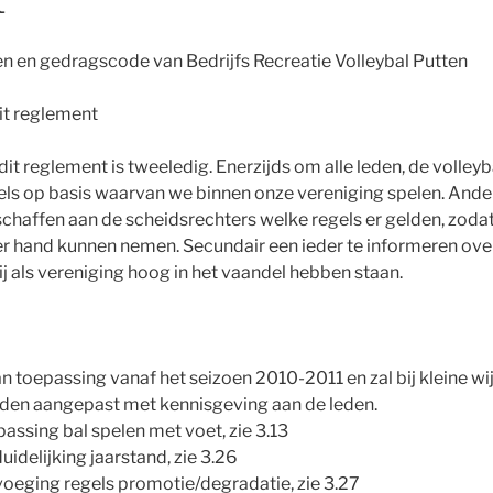
t
jnen en gedragscode van Bedrijfs Recreatie Volleybal Putten
dit reglement
dit reglement is tweeledig. Enerzijds om alle leden, de volleyba
els op basis waarvan we binnen onze vereniging spelen. Ande
rschaffen aan de scheidsrechters welke regels er gelden, zoda
 ter hand kunnen nemen. Secundair een ieder te informeren ove
j als vereniging hoog in het vaandel hebben staan.
an toepassing vanaf het seizoen 2010-2011 en zal bij kleine wi
en aangepast met kennisgeving aan de leden.
assing bal spelen met voet, zie 3.13
idelijking jaarstand, zie 3.26
oeging regels promotie/degradatie, zie 3.27