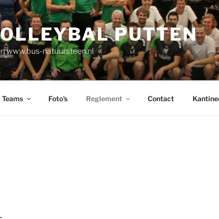
VOLLEYBAL PUTTEN
n www.bus-natuursteen.nl
Teams
Foto’s
Reglement
Contact
Kantine