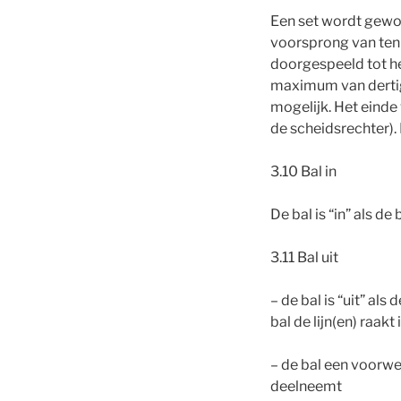
Een set wordt gewon
voorsprong van tenm
doorgespeeld tot het
maximum van dertig 
mogelijk. Het einde
de scheidsrechter).
3.10 Bal in
De bal is “in” als de
3.11 Bal uit
– de bal is “uit” als
bal de lijn(en) raakt 
– de bal een voorwer
deelneemt