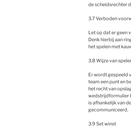
de scheidsrechter de
3.7 Verboden voor
Let op dat er geen
Denk hierbij aan ri
het spelen met kauw
3.8 Wijze van spele
Er wordt gespeeld vo
team een punt en beh
het recht van opsla
wedstrijdformulier 
is afhankelijk van 
gecommuniceerd.
3.9 Set winst