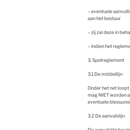
– eventuele aanvull
aan het bestuur
– zij zal deze in b
– indien het reglem
3. Spelreglement
3.1 De middellijn
Onder het net loopt 
mag NIET worden aan
eventuele blessure
3.2 De aanvalslijn
De aanvalslijn bevin