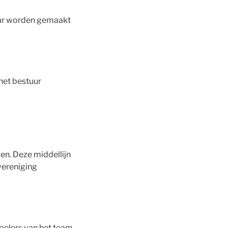
baar worden gemaakt
 het bestuur
den. Deze middellijn
vereniging
spelers van het team