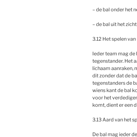
– de bal onder het 
– de bal uit het zic
3.12 Het spelen van
Ieder team mag de b
tegenstander. Het a
lichaam aanraken, mi
dit zonder dat de b
tegenstanders de bal
wiens kant de bal ko
voor het verdedigen
komt, dient er een 
3.13 Aard van het s
De bal mag ieder de