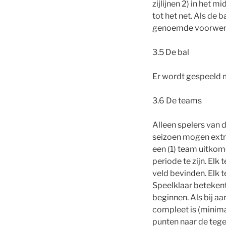
zijlijnen 2) in het 
tot het net. Als de 
genoemde voorwerpen
3.5 De bal
Er wordt gespeeld m
3.6 De teams
Alleen spelers van d
seizoen mogen extra
een (1) team uitkome
periode te zijn. Elk
veld bevinden. Elk t
Speelklaar betekent
beginnen. Als bij a
compleet is (minimaa
punten naar de tegen