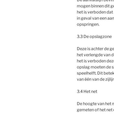
mogen binnen dit ge
het is verboden dat
in geval van een aan
opspringen.
3.3 De opslagzone
Deze is achter de ge
het verlengde van de
het is verboden deze
opslag moeten de sp
speelhelft. Dit bet
van één van de zijlijn
3.4 Het net
De hoogte van het 
gemeten of het net o