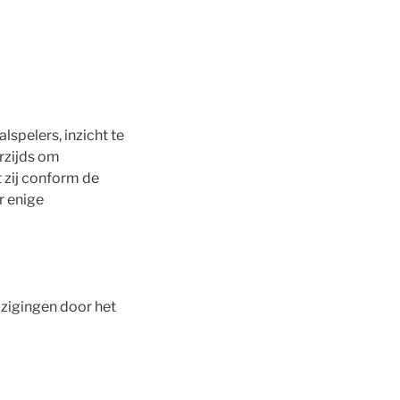
lspelers, inzicht te
rzijds om
t zij conform de
r enige
jzigingen door het