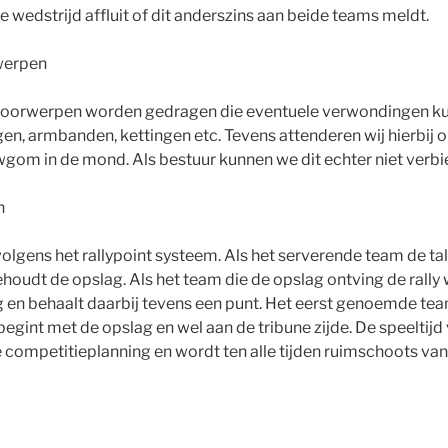
 wedstrijd affluit of dit anderszins aan beide teams meldt.
werpen
 voorwerpen worden gedragen die eventuele verwondingen k
ngen, armbanden, kettingen etc. Tevens attenderen wij hierbij
gom in de mond. Als bestuur kunnen we dit echter niet verbi
n
lgens het rallypoint systeem. Als het serverende team de tally
oudt de opslag. Als het team die de opslag ontving de rally wi
g en behaalt daarbij tevens een punt. Het eerst genoemde te
begint met de opslag en wel aan de tribune zijde. De speeltijd
de competitieplanning en wordt ten alle tijden ruimschoots van