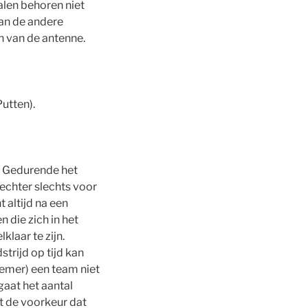
palen behoren niet
van de andere
n van de antenne.
utten).
d. Gedurende het
echter slechts voor
 altijd na een
n die zich in het
klaar te zijn.
trijd op tijd kan
oemer) een team niet
gaat het aantal
nt de voorkeur dat