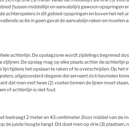
bied (tussen middellijn en aanvalslijn) gewoon opspringen en
 de achterspelers in dit gebied opspringen en boven het net 
vallende actie in geen geval de aanvalslijn raken en moeten ac
hele achterlijn. De opslagzone wordt zijdelings begrensd door 
 zijlijnen. De opslag mag op elke plaats achter de achterlijn 
 lijn tijdens het opslaan te raken of te overschrijden. Op he
elers, uitgezonderd diegene die serveert zich bevinden binn
ekent dat men met twee (2) voeten binnen de lijnen moet staan,
en of achterlijn is niet fout.
net bedraagt 2 meter en 43 centimeter. Door middel van de 
p de juiste hoogte hangt. Dit doet men op drie (3) plaatsen, nl