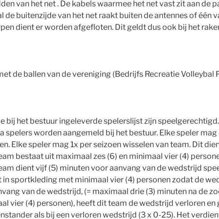
midden van het net . De kabels waarmee het net vast zit aan de 
bal de buitenzijde van het net raakt buiten de antennes of één 
 dient er worden afgefloten. Dit geldt dus ook bij het rake
et de ballen van de vereniging (Bedrijfs Recreatie Volleybal P
e bij het bestuur ingeleverde spelerslijst zijn speelgerechtig
 spelers worden aangemeld bij het bestuur. Elke speler mag 
n. Elke speler mag 1x per seizoen wisselen van team. Dit dient
 team bestaat uit maximaal zes (6) en minimaal vier (4) persone
eam dient vijf (5) minuten voor aanvang van de wedstrijd speel
 in sportkleding met minimaal vier (4) personen zodat de weds
anvang van de wedstrijd, (= maximaal drie (3) minuten na de z
l vier (4) personen), heeft dit team de wedstrijd verloren en 
stander als bij een verloren wedstrijd (3 x 0-25). Het verdie