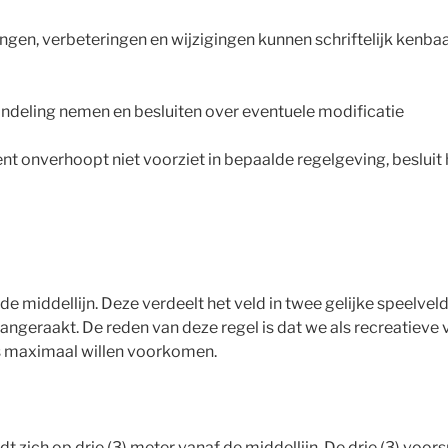
ingen, verbeteringen en wijzigingen kunnen schriftelijk ken
ehandeling nemen en besluiten over eventuele modificatie
ent onverhoopt niet voorziet in bepaalde regelgeving, besluit
de middellijn. Deze verdeelt het veld in twee gelijke speelvel
geraakt. De reden van deze regel is dat we als recreatieve 
s maximaal willen voorkomen.
dt zich op drie (3) meter vanaf de middellijn. De drie (3) voor