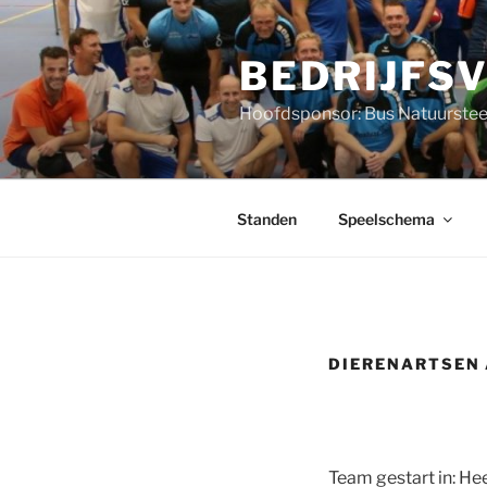
Ga
naar
BEDRIJFS
de
inhoud
Hoofdsponsor: Bus Natuurstee
Standen
Speelschema
DIERENARTSEN
Team gestart in: He