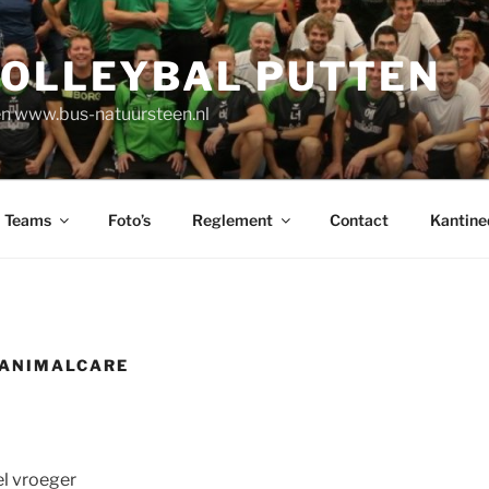
VOLLEYBAL PUTTEN
n www.bus-natuursteen.nl
Teams
Foto’s
Reglement
Contact
Kantine
 ANIMALCARE
el vroeger