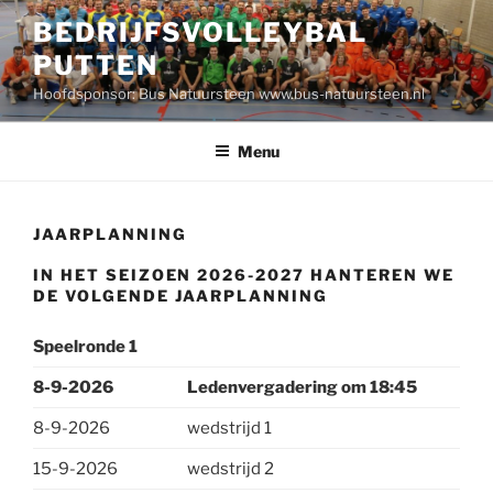
Ga
BEDRIJFSVOLLEYBAL
naar
PUTTEN
de
inhoud
Hoofdsponsor: Bus Natuursteen www.bus-natuursteen.nl
Menu
JAARPLANNING
IN HET SEIZOEN 2026-2027 HANTEREN WE
DE VOLGENDE JAARPLANNING
Speelronde 1
8-9-2026
Ledenvergadering om 18:45
8-9-2026
wedstrijd 1
15-9-2026
wedstrijd 2