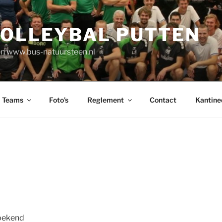
VOLLEYBAL PUTTEN
n www.bus-natuursteen.nl
Teams
Foto’s
Reglement
Contact
Kantine
nbekend