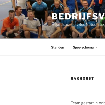
Ga
naar
BEDRIJFS
de
inhoud
Hoofdsponsor: Bus Natuurstee
Standen
Speelschema
RAKHORST
Team gestart in: o