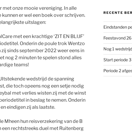
 met onze mooie vereniging. In alle
RECENTE BE
 kunnen er wel een boek over schrijven.
langrijkste uitslagen:
Eindstanden pe
lCare met een krachtige ‘ZIT EN BLIJF’
Feestavond 26 
riodetitel. Onderin de poule trok Wentzo
Nog 1 wedstrijd
 zij sinds september 2022 weer eens in
et nog 2 minuten te spelen stond alles
Start periode 3
aardige teams!
Periode 2 afge
 UItstekende wedstrijd de spanning
st, die toch opeens nog een setje nodig
ybal met verlies wisten zij met de winst
 periodetitel in beslag te nemen. Onderin
n eindigen zij als laatste.
de Mheen hun reisverzekering van de B
n een rechtstreeks duel met Ruitenberg