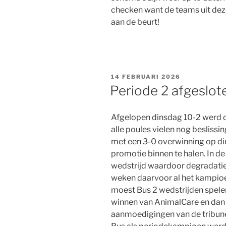
checken want de teams uit deze 
aan de beurt!
GEPLAATST
14 FEBRUARI 2026
OP
Periode 2 afgeslot
Afgelopen dinsdag 10-2 werd d
alle poules vielen nog beslissin
met een 3-0 overwinning op di
promotie binnen te halen. In d
wedstrijd waardoor degradati
weken daarvoor al het kampioen
moest Bus 2 wedstrijden spelen
winnen van AnimalCare en dan
aanmoedigingen van de tribun