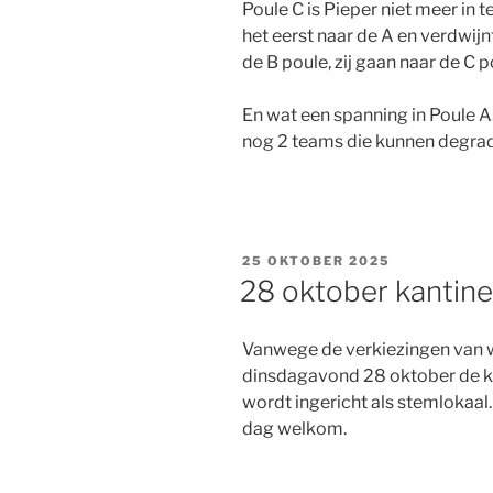
Poule C is Pieper niet meer in t
het eerst naar de A en verdwijn
de B poule, zij gaan naar de C p
En wat een spanning in Poule 
nog 2 teams die kunnen degra
GEPLAATST
25 OKTOBER 2025
OP
28 oktober kantine
Vanwege de verkiezingen van 
dinsdagavond 28 oktober de ka
wordt ingericht als stemlokaal.
dag welkom.