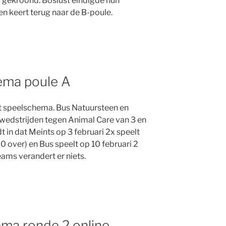
 gekroond. Boslust eindigde hun
en keert terug naar de B-poule.
ema poule A
het speelschema. Bus Natuursteen en
 wedstrijden tegen Animal Care van 3 en
t in dat Meints op 3 februari 2x speelt
0 over) en Bus speelt op 10 februari 2
eams verandert er niets.
ema ronde 2 online