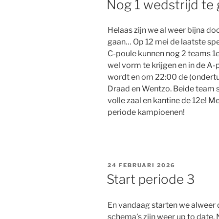
Nog 1 wedstrijd te 
Helaas zijn we al weer bijna do
gaan… Op 12 mei de laatste spe
C-poule kunnen nog 2 teams 1e 
wel vorm te krijgen en in de A-
wordt en om 22:00 de (ondert
Draad en Wentzo. Beide team 
volle zaal en kantine de 12e! M
periode kampioenen!
GEPLAATST
24 FEBRUARI 2026
OP
Start periode 3
En vandaag starten we alweer d
schema’s zijn weer up to date. 