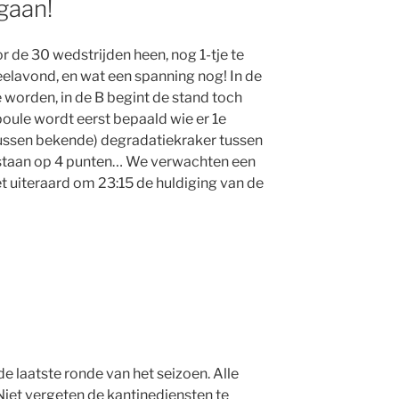
gaan!
or de 30 wedstrijden heen, nog 1-tje te
elavond, en wat een spanning nog! In de
worden, in de B begint de stand toch
poule wordt eerst bepaald wie er 1e
ussen bekende) degradatiekraker tussen
staan op 4 punten… We verwachten een
et uiteraard om 23:15 de huldiging van de
e laatste ronde van het seizoen. Alle
Niet vergeten de kantinediensten te