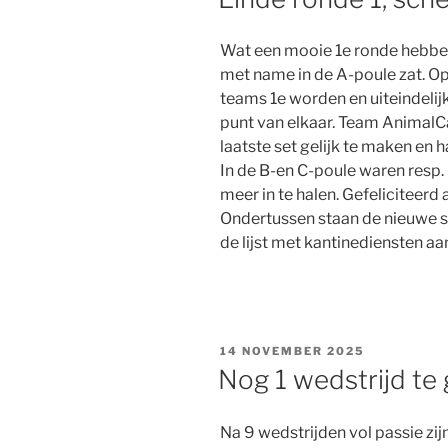
Wat een mooie 1e ronde hebben
met name in de A-poule zat. O
teams 1e worden en uiteindelij
punt van elkaar. Team AnimalCa
laatste set gelijk te maken en 
In de B-en C-poule waren resp. 
meer in te halen. Gefeliciteerd a
Ondertussen staan de nieuwe s
de lijst met kantinediensten aa
GEPLAATST
14 NOVEMBER 2025
OP
Nog 1 wedstrijd te 
Na 9 wedstrijden vol passie zijn