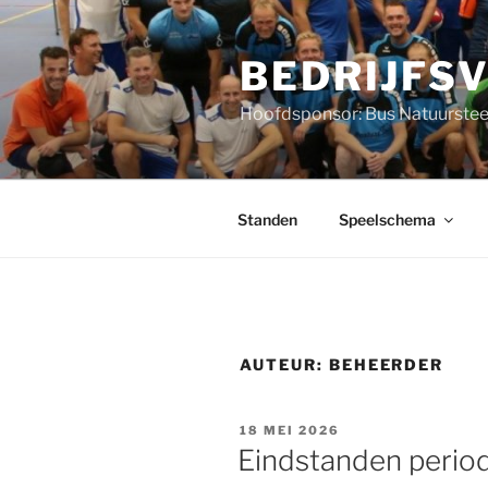
Ga
naar
BEDRIJFS
de
inhoud
Hoofdsponsor: Bus Natuurstee
Standen
Speelschema
AUTEUR:
BEHEERDER
GEPLAATST
18 MEI 2026
OP
Eindstanden perio