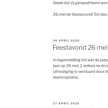
bleek dat zij gerepatrieerd wor
26 mei de feestavond! Tot dan.
GEPLAATST
30 APRIL 2026
OP
Feestavond 26 mei
In tegenstelling tot wat de jaar
jaar op 26 mei, 2 weken na de 
uitnodiging is verstuurd door 
teamcaptains.
GEPLAATST
27 APRIL 2026
OP