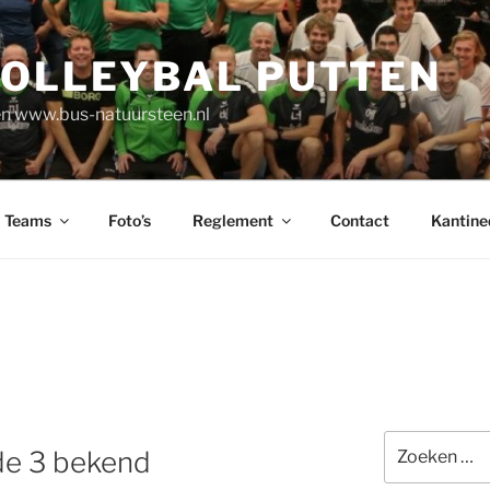
VOLLEYBAL PUTTEN
n www.bus-natuursteen.nl
Teams
Foto’s
Reglement
Contact
Kantine
Zoeken
de 3 bekend
naar: