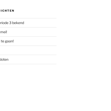
RICHTEN
riode 3 bekend
mei!
 te gaan!
sloten