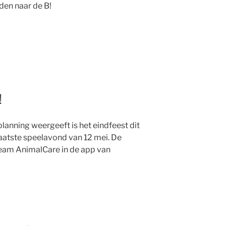
den naar de B!
!
planning weergeeft is het eindfeest dit
laatste speelavond van 12 mei. De
team AnimalCare in de app van