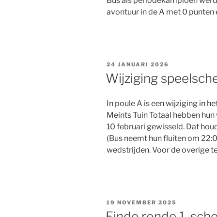
Bus als periodekampioen werd
avontuur in de A met 0 punten 
GEPLAATST
24 JANUARI 2026
OP
Wijziging speelsch
In poule A is een wijziging in 
Meints Tuin Totaal hebben hun
10 februari gewisseld. Dat houd
(Bus neemt hun fluiten om 22:0
wedstrijden. Voor de overige t
GEPLAATST
19 NOVEMBER 2025
OP
Einde ronde 1, sch