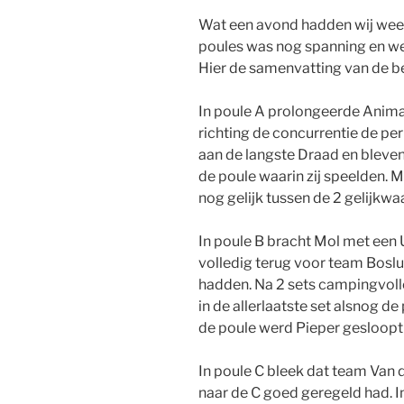
Wat een avond hadden wij weer
poules was nog spanning en we
Hier de samenvatting van de be
In poule A prolongeerde Anima
richting de concurrentie de pe
aan de langste Draad en bleven
de poule waarin zij speelden. M
nog gelijk tussen de 2 gelijkw
In poule B bracht Mol met een
volledig terug voor team Boslu
hadden. Na 2 sets campingvolle
in de allerlaatste set alsnog de
de poule werd Pieper gesloopt e
In poule C bleek dat team Van 
naar de C goed geregeld had. I