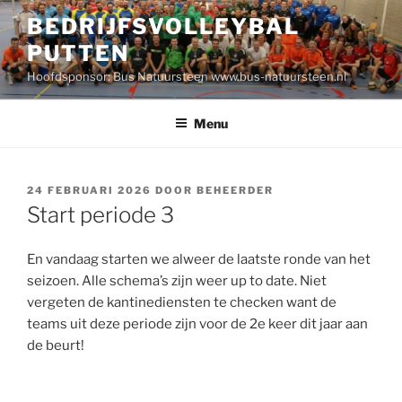
Ga
BEDRIJFSVOLLEYBAL
naar
PUTTEN
de
inhoud
Hoofdsponsor: Bus Natuursteen www.bus-natuursteen.nl
Menu
GEPLAATST
24 FEBRUARI 2026
DOOR
BEHEERDER
OP
Start periode 3
En vandaag starten we alweer de laatste ronde van het
seizoen. Alle schema’s zijn weer up to date. Niet
vergeten de kantinediensten te checken want de
teams uit deze periode zijn voor de 2e keer dit jaar aan
de beurt!