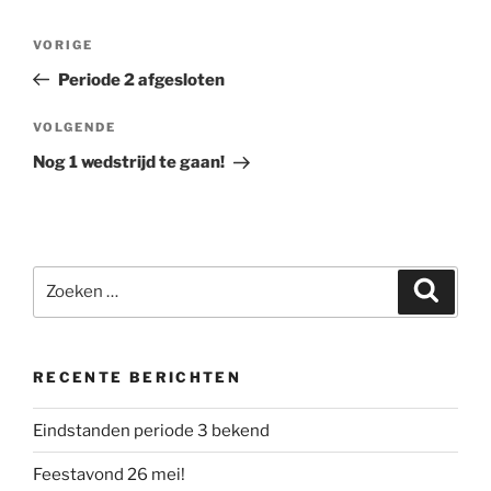
Bericht
Vorig
VORIGE
navigatie
bericht
Periode 2 afgesloten
Volgend
VOLGENDE
bericht
Nog 1 wedstrijd te gaan!
Zoeken
Zoeke
naar:
RECENTE BERICHTEN
Eindstanden periode 3 bekend
Feestavond 26 mei!