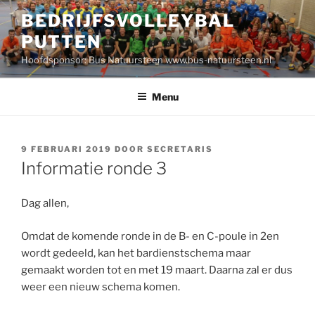
Ga
BEDRIJFSVOLLEYBAL
naar
PUTTEN
de
inhoud
Hoofdsponsor: Bus Natuursteen www.bus-natuursteen.nl
Menu
GEPLAATST
9 FEBRUARI 2019
DOOR
SECRETARIS
OP
Informatie ronde 3
Dag allen,
Omdat de komende ronde in de B- en C-poule in 2en
wordt gedeeld, kan het bardienstschema maar
gemaakt worden tot en met 19 maart. Daarna zal er dus
weer een nieuw schema komen.