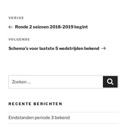
Bericht
Vorig
VORIGE
navigatie
bericht
Ronde 2 seizoen 2018-2019 begint
Volgend
VOLGENDE
bericht
Schema’s voor laatste 5 wedstrijden bekend
Zoeken
Zoeke
naar:
RECENTE BERICHTEN
Eindstanden periode 3 bekend