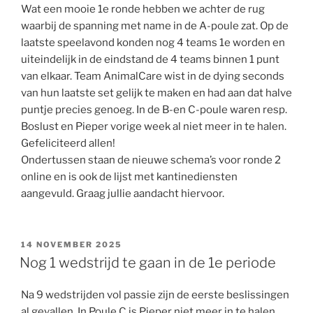
Wat een mooie 1e ronde hebben we achter de rug
waarbij de spanning met name in de A-poule zat. Op de
laatste speelavond konden nog 4 teams 1e worden en
uiteindelijk in de eindstand de 4 teams binnen 1 punt
van elkaar. Team AnimalCare wist in de dying seconds
van hun laatste set gelijk te maken en had aan dat halve
puntje precies genoeg. In de B-en C-poule waren resp.
Boslust en Pieper vorige week al niet meer in te halen.
Gefeliciteerd allen!
Ondertussen staan de nieuwe schema’s voor ronde 2
online en is ook de lijst met kantinediensten
aangevuld. Graag jullie aandacht hiervoor.
GEPLAATST
14 NOVEMBER 2025
OP
Nog 1 wedstrijd te gaan in de 1e periode
Na 9 wedstrijden vol passie zijn de eerste beslissingen
al gevallen. In Poule C is Pieper niet meer in te halen,