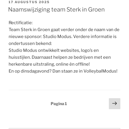
GEPLAATST
17 AUGUSTUS 2025
OP
Naamswijziging team Sterk in Groen
Rectificatie:
Team Sterk in Groen gaat verder onder de naam van de
nieuwe sponsor: Studio Modus. Verdere informatie is
ondertussen bekend:
Studio Modus ontwikkelt websites, logo’s en
huisstijlen. Daarnaast helpen ze bedrijven met een
herkenbare uitstraling, online èn offline!
En op dinsdagavond? Dan staan ze in VolleybalModus!
Berichten
Volg
Pagina
1
pagi
paginering