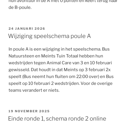
hun avontuur in de A met 0 punten en keert terug naar
de B-poule.
GEPLAATST
24 JANUARI 2026
OP
Wijziging speelschema poule A
In poule A is een wijziging in het speelschema. Bus
Natuursteen en Meints Tuin Totaal hebben hun
wedstrijden tegen Animal Care van 3 en 10 februari
gewisseld. Dat houdt in dat Meints op 3 februari 2x
speelt (Bus neemt hun fluiten om 22:00 over) en Bus
speelt op 10 februari 2 wedstrijden. Voor de overige
teams verandert er niets.
GEPLAATST
19 NOVEMBER 2025
OP
Einde ronde 1, schema ronde 2 online