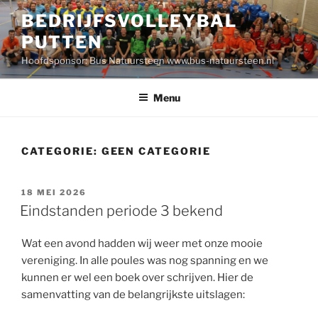
Ga
BEDRIJFSVOLLEYBAL
naar
PUTTEN
de
inhoud
Hoofdsponsor: Bus Natuursteen www.bus-natuursteen.nl
Menu
CATEGORIE:
GEEN CATEGORIE
GEPLAATST
18 MEI 2026
OP
Eindstanden periode 3 bekend
Wat een avond hadden wij weer met onze mooie
vereniging. In alle poules was nog spanning en we
kunnen er wel een boek over schrijven. Hier de
samenvatting van de belangrijkste uitslagen: