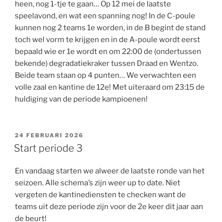
heen, nog 1-tje te gaan… Op 12 mei de laatste
speelavond, en wat een spanning nog! In de C-poule
kunnen nog 2 teams 1e worden, in de B begint de stand
toch wel vorm te krijgen en in de A-poule wordt eerst
bepaald wie er 1e wordt en om 22:00 de (ondertussen
bekende) degradatiekraker tussen Draad en Wentzo.
Beide team staan op 4 punten… We verwachten een
volle zaal en kantine de 12e! Met uiteraard om 23:15 de
huldiging van de periode kampioenen!
GEPLAATST
24 FEBRUARI 2026
OP
Start periode 3
En vandaag starten we alweer de laatste ronde van het
seizoen. Alle schema’s zijn weer up to date. Niet
vergeten de kantinediensten te checken want de
teams uit deze periode zijn voor de 2e keer dit jaar aan
de beurt!