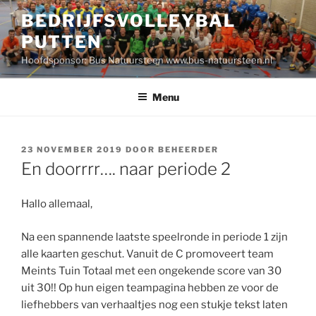
Ga
BEDRIJFSVOLLEYBAL
naar
PUTTEN
de
inhoud
Hoofdsponsor: Bus Natuursteen www.bus-natuursteen.nl
Menu
GEPLAATST
23 NOVEMBER 2019
DOOR
BEHEERDER
OP
En doorrrr…. naar periode 2
Hallo allemaal,
Na een spannende laatste speelronde in periode 1 zijn
alle kaarten geschut. Vanuit de C promoveert team
Meints Tuin Totaal met een ongekende score van 30
uit 30!! Op hun eigen teampagina hebben ze voor de
liefhebbers van verhaaltjes nog een stukje tekst laten