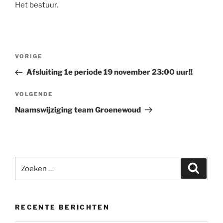
Het bestuur.
Bericht
Vorig
VORIGE
navigatie
bericht
Afsluiting 1e periode 19 november 23:00 uur!!
Volgend
VOLGENDE
bericht
Naamswijziging team Groenewoud
Zoeken
Zoeke
naar:
RECENTE BERICHTEN