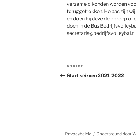
verzameld konden worden voor 
teruggetrokken. Helaas zijn wi
en doen bij deze de oproep of 
doen in de Bus Bedrijfsvolleyb
secretaris@bedrijfsvolleybal.nl
Bericht
Vorig
VORIGE
navigatie
bericht
Start seizoen 2021-2022
Privacybeleid
Ondersteund door 