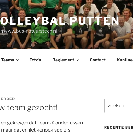
VOLLEYBAL PUTTEN
n www.bus-natuursteen.nl
Teams
Foto’s
Reglement
Contact
Kantine
EERDER
Zoeken
uw team gezocht!
naar:
oren gekregen dat Team-X ondertussen
RECENTE BE
maar dat er niet genoeg spelers