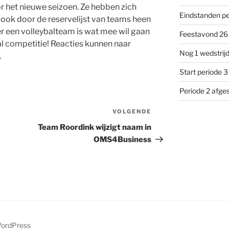
het nieuwe seizoen. Ze hebben zich
Eindstanden pe
j ook door de reservelijst van teams heen
er een volleybalteam is wat mee wil gaan
Feestavond 26 
al competitie! Reacties kunnen naar
Nog 1 wedstrijd
.
Start periode 3
Periode 2 afge
VOLGENDE
Volgend
bericht
Team Roordink wijzigt naam in
OMS4Business
WordPress