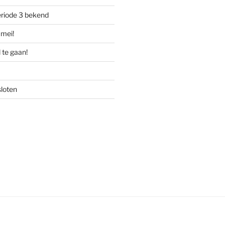
riode 3 bekend
mei!
 te gaan!
sloten