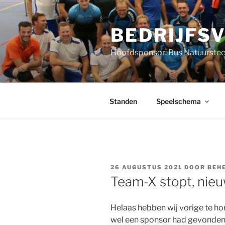
Ga
naar
BEDRIJFS
de
inhoud
Hoofdsponsor: Bus Natuurstee
Standen
Speelschema
GEPLAATST
26 AUGUSTUS 2021
DOOR
BEH
OP
Team-X stopt, nie
Helaas hebben wij vorige te h
wel een sponsor had gevonden 