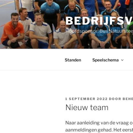
Ga
naar
BEDRIJFS
de
inhoud
Hoofdsponsor: Bus Natuurstee
Standen
Speelschema
GEPLAATST
1 SEPTEMBER 2022
DOOR
BEH
OP
Nieuw team
Naar aanleiding van de vraag 
aanmeldingen gehad. Het eerst