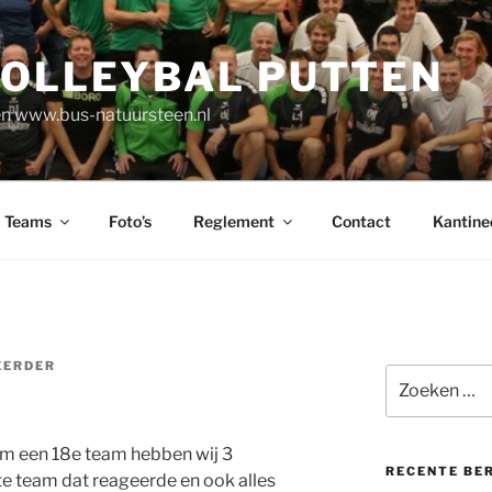
VOLLEYBAL PUTTEN
n www.bus-natuursteen.nl
Teams
Foto’s
Reglement
Contact
Kantine
EERDER
Zoeken
naar:
om een 18e team hebben wij 3
RECENTE BE
e team dat reageerde en ook alles