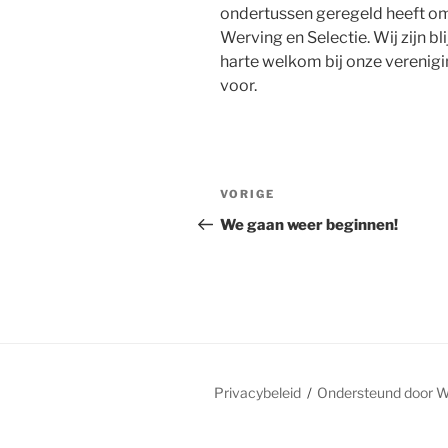
ondertussen geregeld heeft om
Werving en Selectie. Wij zijn b
harte welkom bij onze verenigin
voor.
Bericht
Vorig
VORIGE
navigatie
bericht
We gaan weer beginnen!
Privacybeleid
Ondersteund door 