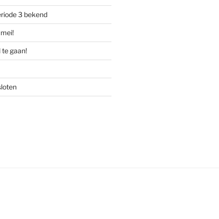
riode 3 bekend
mei!
 te gaan!
sloten