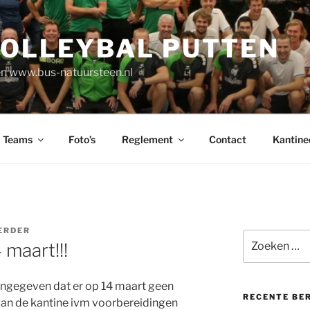
VOLLEYBAL PUTTEN
n www.bus-natuursteen.nl
Teams
Foto’s
Reglement
Contact
Kantine
ERDER
Zoeken
 maart!!!
naar:
aangegeven dat er op 14 maart geen
RECENTE BE
an de kantine ivm voorbereidingen