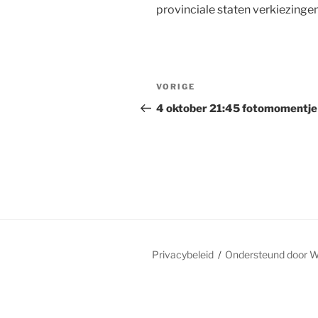
provinciale staten verkiezingen
Bericht
Vorig
VORIGE
navigatie
bericht
4 oktober 21:45 fotomomentje
Privacybeleid
Ondersteund door 