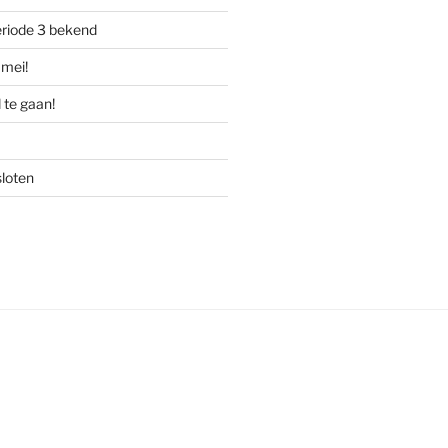
riode 3 bekend
mei!
 te gaan!
sloten