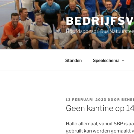
Ga
naar
BEDRIJFS
de
inhoud
Hoofdsponsor: Bus Natuurstee
Standen
Speelschema
GEPLAATST
13 FEBRUARI 2023
DOOR
BEHE
OP
Geen kantine op 14
Hallo allemaal, vanuit SBP is 
gebruik kan worden gemaakt v