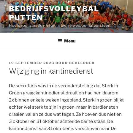
Ga
BEDRIJFSVOLLEYBAL
naar
PUTTEN
de
inhoud
Hoofdsponsor: Bus Natuursteen www.bus-natuursteen.nl
Menu
GEPLAATST
19 SEPTEMBER 2023
DOOR
BEHEERDER
OP
Wijziging in kantinedienst
De secretaris was in de veronderstelling dat Sterk in
Groen graag kantinedienst draait en had hen daarom
2x binnen enkele weken ingepland. Sterk in groen blijkt
echter wel sterk te zijn in groen, maar in bardiensten
draaien vallen ze dus wat tegen. Ze hoeven dus niet en
3 oktober en 31 oktober achter de bar te staan. De
kantinedienst van 31 oktober is verschoven naar De