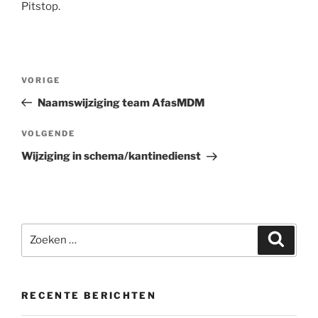
Pitstop.
Bericht
Vorig
VORIGE
navigatie
bericht
Naamswijziging team AfasMDM
Volgend
VOLGENDE
bericht
Wijziging in schema/kantinedienst
Zoeken
Zoeke
naar:
RECENTE BERICHTEN