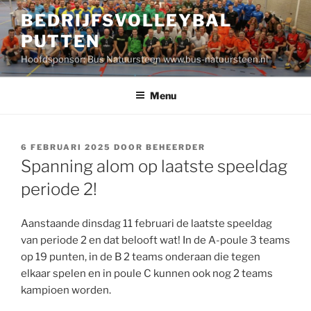
Ga
BEDRIJFSVOLLEYBAL
naar
PUTTEN
de
inhoud
Hoofdsponsor: Bus Natuursteen www.bus-natuursteen.nl
Menu
GEPLAATST
6 FEBRUARI 2025
DOOR
BEHEERDER
OP
Spanning alom op laatste speeldag
periode 2!
Aanstaande dinsdag 11 februari de laatste speeldag
van periode 2 en dat belooft wat! In de A-poule 3 teams
op 19 punten, in de B 2 teams onderaan die tegen
elkaar spelen en in poule C kunnen ook nog 2 teams
kampioen worden.