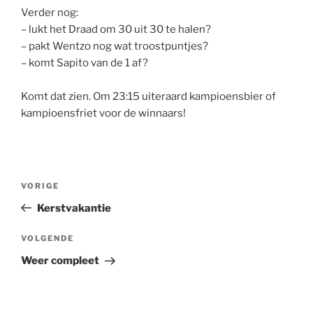
Verder nog:
– lukt het Draad om 30 uit 30 te halen?
– pakt Wentzo nog wat troostpuntjes?
– komt Sapito van de 1 af?
Komt dat zien. Om 23:15 uiteraard kampioensbier of
kampioensfriet voor de winnaars!
Bericht
Vorig
VORIGE
navigatie
bericht
Kerstvakantie
Volgend
VOLGENDE
bericht
Weer compleet