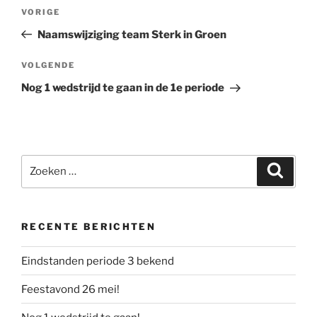
Bericht
Vorig
VORIGE
navigatie
bericht
Naamswijziging team Sterk in Groen
Volgend
VOLGENDE
bericht
Nog 1 wedstrijd te gaan in de 1e periode
Zoeken
Zoeke
naar:
RECENTE BERICHTEN
Eindstanden periode 3 bekend
Feestavond 26 mei!