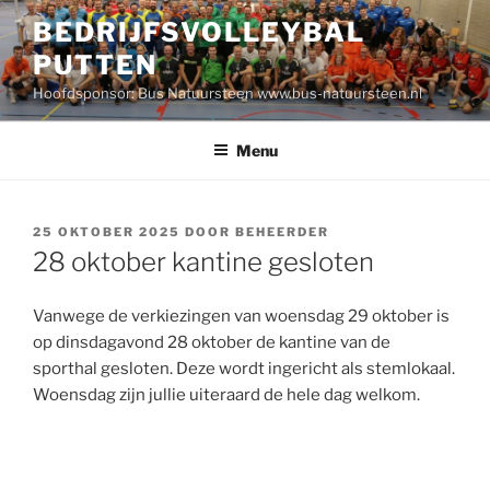
Ga
BEDRIJFSVOLLEYBAL
naar
PUTTEN
de
inhoud
Hoofdsponsor: Bus Natuursteen www.bus-natuursteen.nl
Menu
GEPLAATST
25 OKTOBER 2025
DOOR
BEHEERDER
OP
28 oktober kantine gesloten
Vanwege de verkiezingen van woensdag 29 oktober is
op dinsdagavond 28 oktober de kantine van de
sporthal gesloten. Deze wordt ingericht als stemlokaal.
Woensdag zijn jullie uiteraard de hele dag welkom.