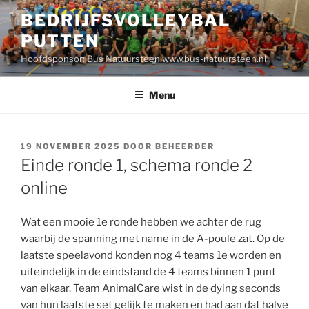
Ga
BEDRIJFSVOLLEYBAL
naar
PUTTEN
de
inhoud
Hoofdsponsor: Bus Natuursteen www.bus-natuursteen.nl
Menu
GEPLAATST
19 NOVEMBER 2025
DOOR
BEHEERDER
OP
Einde ronde 1, schema ronde 2
online
Wat een mooie 1e ronde hebben we achter de rug
waarbij de spanning met name in de A-poule zat. Op de
laatste speelavond konden nog 4 teams 1e worden en
uiteindelijk in de eindstand de 4 teams binnen 1 punt
van elkaar. Team AnimalCare wist in de dying seconds
van hun laatste set gelijk te maken en had aan dat halve