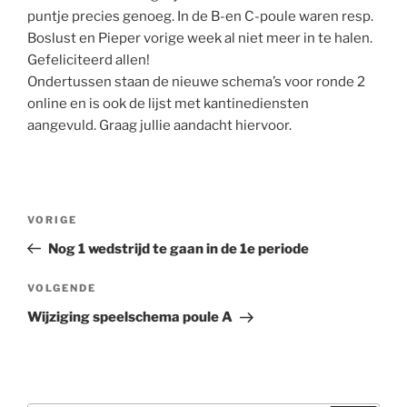
puntje precies genoeg. In de B-en C-poule waren resp.
Boslust en Pieper vorige week al niet meer in te halen.
Gefeliciteerd allen!
Ondertussen staan de nieuwe schema’s voor ronde 2
online en is ook de lijst met kantinediensten
aangevuld. Graag jullie aandacht hiervoor.
Bericht
Vorig
VORIGE
navigatie
bericht
Nog 1 wedstrijd te gaan in de 1e periode
Volgend
VOLGENDE
bericht
Wijziging speelschema poule A