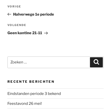
Bericht
Vorig
VORIGE
navigatie
bericht
Halverwege 1e periode
Volgend
VOLGENDE
bericht
Geen kantine 21-11
Zoeken
Zoeke
naar:
RECENTE BERICHTEN
Eindstanden periode 3 bekend
Feestavond 26 mei!