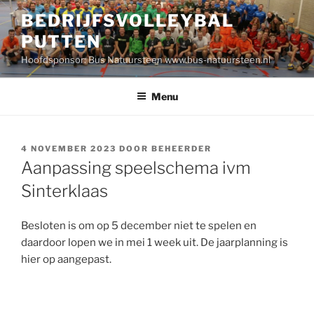
Ga
BEDRIJFSVOLLEYBAL
naar
PUTTEN
de
inhoud
Hoofdsponsor: Bus Natuursteen www.bus-natuursteen.nl
Menu
GEPLAATST
4 NOVEMBER 2023
DOOR
BEHEERDER
OP
Aanpassing speelschema ivm
Sinterklaas
Besloten is om op 5 december niet te spelen en
daardoor lopen we in mei 1 week uit. De jaarplanning is
hier op aangepast.