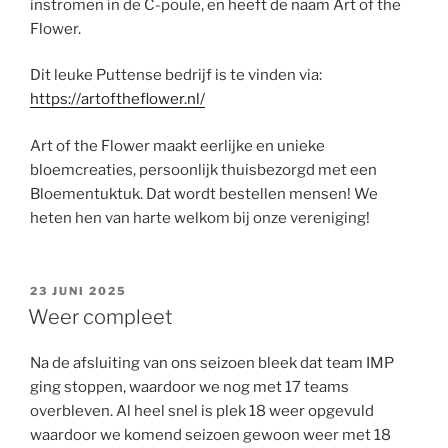
instromen in de C-poule, en heeft de naam Art of the
Flower.
Dit leuke Puttense bedrijf is te vinden via:
https://artoftheflower.nl/
Art of the Flower maakt eerlijke en unieke
bloemcreaties, persoonlijk thuisbezorgd met een
Bloementuktuk. Dat wordt bestellen mensen! We
heten hen van harte welkom bij onze vereniging!
GEPLAATST
23 JUNI 2025
OP
Weer compleet
Na de afsluiting van ons seizoen bleek dat team IMP
ging stoppen, waardoor we nog met 17 teams
overbleven. Al heel snel is plek 18 weer opgevuld
waardoor we komend seizoen gewoon weer met 18