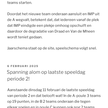
teams starten.
Doordat het nieuwe team onderaan aansluit en IMP uit
de A wegvalt, betekent dat, dat iedereen vanaf de plek
dat IMP eindigde een plekje omhoog opschuift en
daardoor de degradatie van Draad en Van de Mheen
wordt teniet gedaan.
Jaarschema staat op de site, speelschema volgt snel.
GEPLAATST
6 FEBRUARI 2025
OP
Spanning alom op laatste speeldag
periode 2!
Aanstaande dinsdag 11 februari de laatste speeldag
van periode 2 en dat belooft wat! In de A-poule 3 teams
op 19 punten, in de B 2 teams onderaan die tegen
elkaar spelen en in poule C kunnen ook nog 2 teams