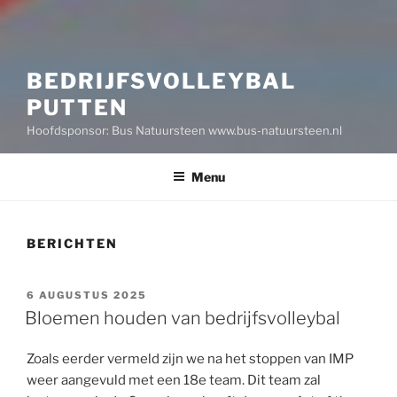
BEDRIJFSVOLLEYBAL
PUTTEN
Hoofdsponsor: Bus Natuursteen www.bus-natuursteen.nl
Menu
BERICHTEN
GEPLAATST
6 AUGUSTUS 2025
OP
Bloemen houden van bedrijfsvolleybal
Zoals eerder vermeld zijn we na het stoppen van IMP
weer aangevuld met een 18e team. Dit team zal